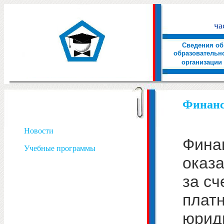
ча
Сведения об
образовательн
организации
Финанс
Новости
Фина
Учебные программы
оказ
за сч
плат
юрид